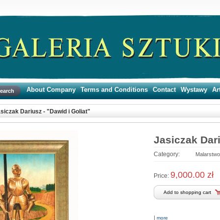
About Company
Terms and Conditions
Contact
Wystawy
Ar
-
-
-
-
siczak Dariusz - "Dawid i Goliat"
Jasiczak Dari
Category:
Malarstwo
9,000.00 zł
Price:
|
more