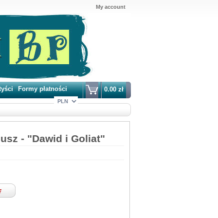
My account
tyści
Formy płatności
0.00 zł
-
usz - "Dawid i Goliat"